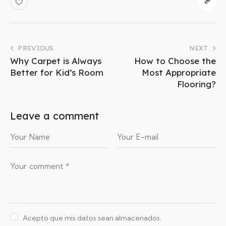
e
n
,
n
o
PREVIOUS
NEXT
s
Why Carpet is Always
How to Choose the
e
Better for Kid’s Room
Most Appropriate
a
Flooring?
s
a
n
Leave a comment
c
t
u
s
e
s
t
l
a
b
Acepto que mis datos sean almacenados.
o