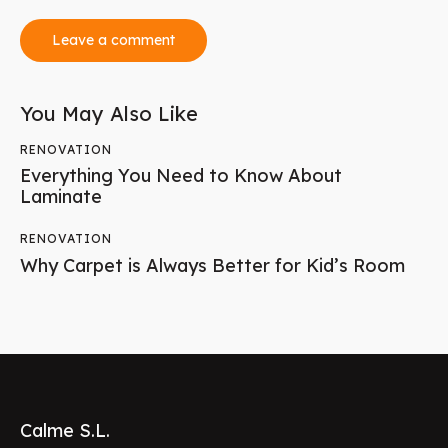
r
e
e
t
d
o
You May Also Like
l
o
RENOVATION
r
Everything You Need to Know About
e
Laminate
.
B
RENOVATION
y
Why Carpet is Always Better for Kid’s Room
K
e
v
i
n
S
m
i
t
Calme S.L.
h