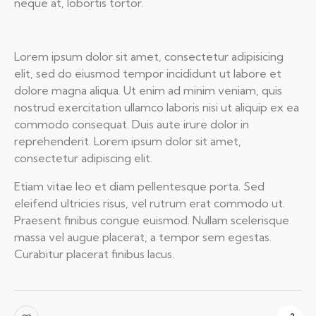
neque at, lobortis tortor.
S
Lorem ipsum dolor sit amet, consectetur adipisicing
t
elit, sed do eiusmod tempor incididunt ut labore et
e
t
dolore magna aliqua. Ut enim ad minim veniam, quis
c
nostrud exercitation ullamco laboris nisi ut aliquip ex ea
l
commodo consequat. Duis aute irure dolor in
i
reprehenderit. Lorem ipsum dolor sit amet,
t
consectetur adipiscing elit.
a
k
Etiam vitae leo et diam pellentesque porta. Sed
a
s
eleifend ultricies risus, vel rutrum erat commodo ut.
d
Praesent finibus congue euismod. Nullam scelerisque
g
massa vel augue placerat, a tempor sem egestas.
u
Curabitur placerat finibus lacus.
b
e
r
g
r